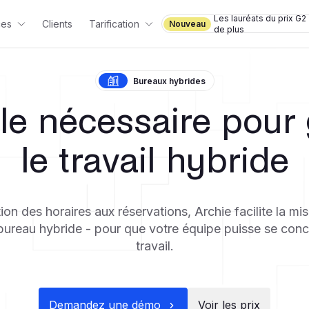
Les lauréats du prix G2 
ces
Clients
Tarification
Nouveau
de plus
Bureaux hybrides
 le nécessaire pour 
le travail hybride
tion des horaires aux réservations, Archie facilite la mis
bureau hybride - pour que votre équipe puisse se conc
travail.
Demandez une démo
Voir les prix