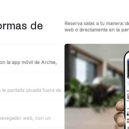
formas de
Reserva salas a tu manera: de
web o directamente en la pant
n la app móvil de Archie,
 la pantalla situada fuera de
 navegador web, con un