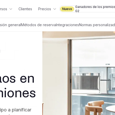
Ganadores de los premio
rsos
Clientes
Precios
Nuevo
G2
isión general
Métodos de reserva
Integraciones
Normas personaliza
aos en
niones
ipo a planificar