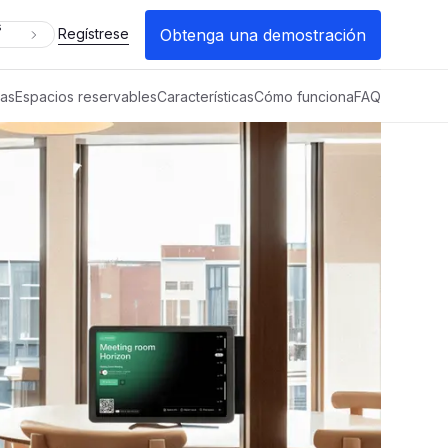
s
Obtenga una demostración
Regístrese
das
Espacios reservables
Características
Cómo funciona
FAQ