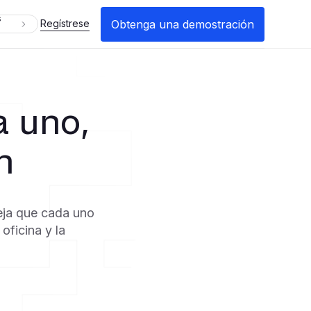
s
Obtenga una demostración
Regístrese
a uno,
n
deja que cada uno
oficina y la